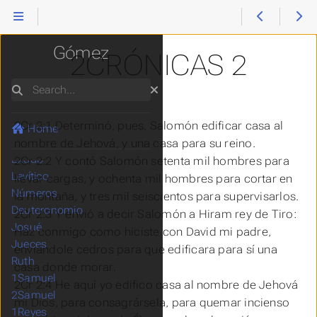
Reina Valera
Gómez
2CRÓNICAS 2
Search
2Cr 2:1 Determinó, pues, Salomón edificar casa al
Home
Génesis
nombre de Jehová, y una casa para su reino.
Éxodo
2Cr 2:2 Y contó Salomón setenta mil hombres para
Levítico
llevar cargas, y ochenta mil hombres para cortar en
Números
la montaña, y tres mil seiscientos para supervisarlos.
Deuteronomio
2Cr 2:3 Y envió a decir Salomón a Hiram rey de Tiro:
Josué
Haz conmigo como hiciste con David mi padre,
Jueces
enviándole cedros para que edificara para sí una
Ruth
casa donde morar.
1Samuel
2Cr 2:4 He aquí yo edifico casa al nombre de Jehová
2Samuel
mi Dios, para consagrársela, para quemar incienso
1Reyes