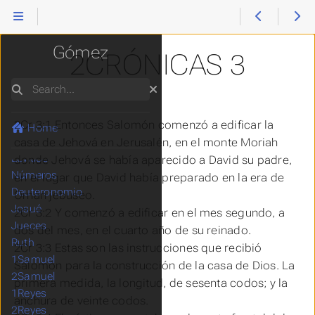
Reina Valera
Gómez
2CRÓNICAS 3
Search
2Cr 3:1 Entonces Salomón comenzó a edificar la
Génesis
Home
Éxodo
casa de Jehová en Jerusalén, en el monte Moriah
Levítico
donde
Jehová
se había aparecido a David su padre,
Números
en el lugar que David había preparado en la era de
Deuteronomio
Ornán jebuseo.
Josué
2Cr 3:2 Y comenzó a edificar en el mes segundo, a
Jueces
dos del mes, en el cuarto año de su reinado.
Ruth
2Cr 3:3 Estas son las instrucciones que recibió
1Samuel
Salomón para la construcción de la casa de Dios. La
2Samuel
primera medida, la longitud, de sesenta codos; y la
1Reyes
anchura de veinte codos.
2Reyes