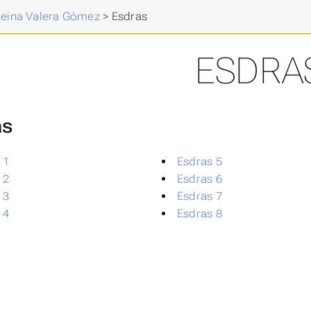
 Reina Valera Gómez
>
Esdras
ESDRA
as
 1
Esdras 5
 2
Esdras 6
 3
Esdras 7
 4
Esdras 8