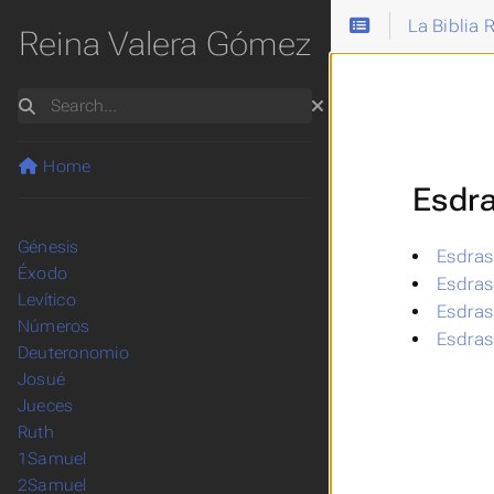
La Biblia
Reina Valera Gómez
Search
Home
Esdr
Génesis
Esdras
Éxodo
Esdras
Levítico
Esdras
Números
Esdras
Deuteronomio
Josué
Jueces
Ruth
1Samuel
2Samuel