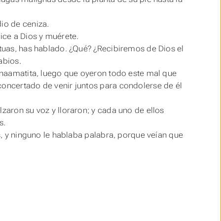
dio de ceniza.
dice a Dios y muérete.
atuas, has hablado. ¿Qué? ¿Recibiremos de Dios el
abios.
r naamatita, luego que oyeron todo este mal que
concertado de venir juntos para condolerse de él
zaron su voz y lloraron; y cada uno de ellos
s.
es, y ninguno le hablaba palabra, porque veían que