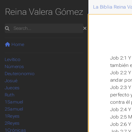
La Biblia Reina 
Reina Valera Gómez
Search
Home
Génesis
Éxodo
Job 2:1 Y
Levítico
también e
Números
Job 2:2 Y
Deuteronomio
andar por 
Josué
Job 2:3 Y
Jueces
perfecto 
Ruth
contra él
1Samuel
2Samuel
Job 2:4 Y
1Reyes
Job 2:5 M
2Reyes
Job 2:6 Y
1Crónicas
Job 2:7 Y