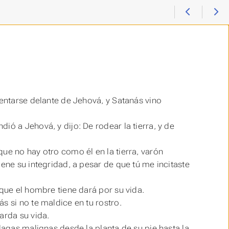
sentarse delante de Jehová, y Satanás vino
ió a Jehová, y dijo: De rodear la tierra, y de
 que no
hay
otro como él en la tierra, varón
iene su integridad, a pesar de que tú me incitaste
 que el hombre tiene dará por su vida.
s si no te maldice en tu rostro.
rda su vida.
lagas malignas desde la planta de su pie hasta la