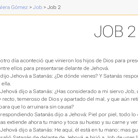
Valera Gómez
>
Job
>
Job 2
JOB 2
 otro día aconteció que vinieron los hijos de Dios para pre
ntre ellos para presentarse delante de Jehová.
 dijo Jehová a Satanás: ¿De dónde vienes? Y Satanás respond
ella.
 Jehová dijo a Satanás: ¿Has considerado a mi siervo Job,
y recto, temeroso de Dios y apartado del mal, y que aún ret
 para que lo arruinara sin causa?
 respondiendo Satanás dijo a Jehová: Piel por piel, todo lo
as extiende ahora tu mano y toca su hueso y su carne y verá
 Jehová dijo a Satanás: He aquí, él
está
en tu mano; mas gua
 salió Satanás de delante de Jehová, e hirió a Job de unas l