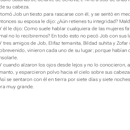
 de su cabeza.
Y tomó
Job
un tiesto para rascarse con él, y se sentó en me
ntonces su esposa le dijo: ¿Aún retienes tu integridad? Mal
Y él le dijo: Como suele hablar cualquiera de las mujeres f
l mal no lo recibiremos? En todo esto no pecó Job con sus l
Y tres amigos de Job, Elifaz temanita, Bildad suhita y Zofa
sobrevenido, vinieron cada uno de su lugar; porque habían 
nsolarle.
Y cuando alzaron los ojos desde lejos y no lo conocieron, al
manto, y esparcieron polvo hacia el cielo sobre sus cabeza
Así se sentaron con él en tierra por siete días y siete noch
era muy grande.