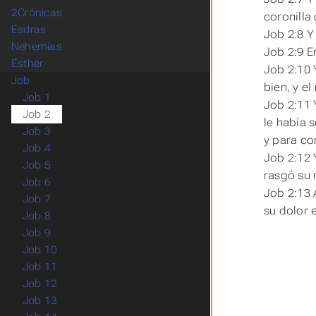
2Crónicas
coronilla
Esdras
Job 2:8 
Nehemías
Job 2:9 E
Esther
Job 2:10 
Job
bien, y e
Job 1
Job 2:11 
Job 2
le había 
Job 3
y para co
Job 4
Job 2:12 
Job 5
rasgó su 
Job 6
Job 2:13 
Job 7
su
dolor 
Job 8
Job 9
Job 10
Job 11
Job 12
Job 13