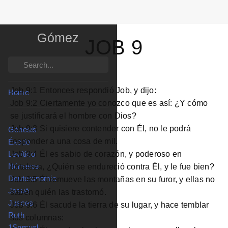
Reina Valera
Gómez
JOB 9
Search
Job 9:1 Entonces respondió Job, y dijo:
Home
Job 9:2 Ciertamente yo conozco que es así: ¿Y cómo
se justificará el hombre con Dios?
Job 9:3 Si quisiere contender con Él, no le podrá
Génesis
responder a una cosa de mil.
Éxodo
Job 9:4 Él es sabio de corazón, y poderoso en
Levítico
fortaleza, ¿Quién se endureció contra Él, y le fue bien?
Números
Deuteronomio
Job 9:5 Él remueve las montañas en su furor, y ellas no
Josué
saben quién las trastornó.
Jueces
Job 9:6 Él sacude la tierra de su lugar, y hace temblar
Ruth
sus columnas:
1Samuel