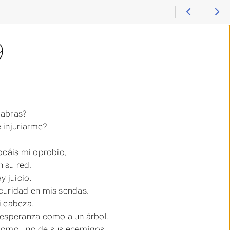
9
labras?
 injuriarme?
ocáis mi oprobio,
 su red.
ay
juicio.
curidad en mis sendas.
 cabeza.
 esperanza como a un árbol.
 como uno de sus enemigos.