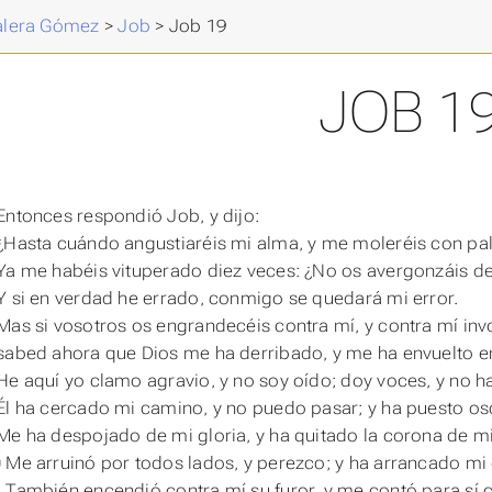
Valera Gómez
>
Job
>
Job 19
JOB 1
Entonces respondió Job, y dijo:
¿Hasta cuándo angustiaréis mi alma, y me moleréis con pa
Ya me habéis vituperado diez veces: ¿No os avergonzáis de
Y si en verdad he errado, conmigo se quedará mi error.
Mas si vosotros
os
engrandecéis contra mí, y contra mí inv
sabed ahora que Dios me ha derribado, y me ha envuelto en
He aquí yo clamo agravio, y no soy oído; doy voces, y no
h
Él ha cercado mi camino, y no puedo pasar; y ha puesto os
Me ha despojado de mi gloria, y ha quitado la corona
de
mi
 Me arruinó por todos lados, y perezco; y ha arrancado mi
 También encendió contra mí su furor, y me contó para sí