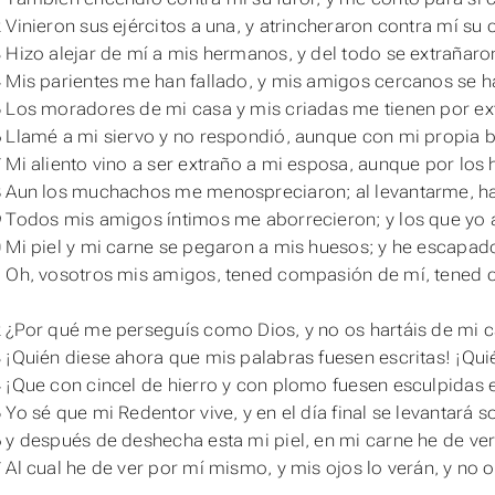
 Vinieron sus ejércitos a una, y atrincheraron contra mí s
 Hizo alejar de mí a mis hermanos, y del todo se extrañar
 Mis parientes me han fallado, y mis amigos cercanos se h
 Los moradores de mi casa y mis criadas me tienen por extr
 Llamé a mi siervo y no respondió,
aunque
con mi propia b
 Mi aliento vino a ser extraño a mi esposa, aunque por los 
 Aun los muchachos me menospreciaron; al levantarme, ha
 Todos mis amigos íntimos me aborrecieron; y los que yo 
 Mi piel y mi carne se pegaron a mis huesos; y he escapa
 Oh, vosotros mis amigos, tened compasión de mí, tened
 ¿Por qué me perseguís como Dios, y no os hartáis de mi 
 ¡Quién diese ahora que mis palabras fuesen escritas! ¡Quié
 ¡Que con cincel de hierro y con plomo fuesen esculpidas 
 Yo sé que mi Redentor vive, y en el
día
final se levantará so
 y después de deshecha esta mi piel, en mi carne he de ver
 Al cual he de ver por mí mismo, y mis ojos lo verán, y no o