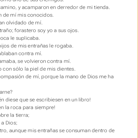
u camino, y acamparon en derredor de mi tienda.
on de mí mis conocidos.
an olvidado de mí.
año; forastero soy yo a sus ojos.
oca le suplicaba.
hijos de mis entrañas le rogaba.
blaban contra mí.
amaba, se volvieron contra mí.
do con
sólo
la piel de mis dientes.
 compasión de mí, porque la mano de Dios me ha
carne?
n diese que se escribiesen en un libro!
en la roca para siempre!
bre la tierra;
 a Dios;
tro,
aunque
mis entrañas se consuman dentro de