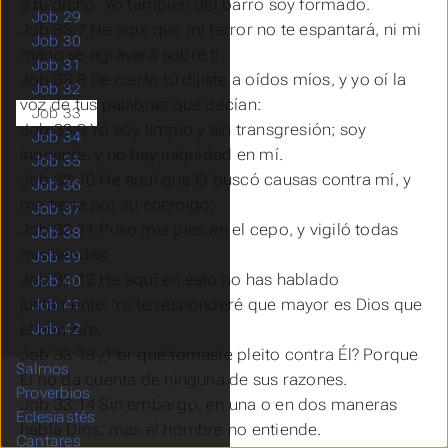
a tu dicho: Yo también del barro soy formado.
Job 29
Job 33:7 He aquí que mi terror no te espantará, ni mi
Job 30
mano se agravará sobre ti.
Job 31
Job 33:8 De cierto tú dijiste a oídos míos, y yo oí la
Job 32
voz de tus palabras que decían:
Job 33
Job 33:9 Yo soy limpio y sin transgresión;
soy
Job 34
inocente, y no
hay
iniquidad en mí.
Job 35
Job 33:10 He aquí que Él buscó causas contra mí, y
Job 36
me tiene por su enemigo;
Job 37
Job 33:11 Puso mis pies en el cepo, y vigiló todas
Job 38
mis sendas.
Job 39
Job 33:12 He aquí en esto no has hablado
Job 40
justamente: Yo te responderé que mayor es Dios que
Job 41
el hombre.
Job 42
Job 33:13 ¿Por qué tomaste pleito contra Él? Porque
Salmos
Él no da cuenta de ninguna de sus razones.
Proverbios
Job 33:14 Sin embargo, en una o en dos maneras
Eclesiastés
habla Dios; mas el hombre no entiende.
Cantares