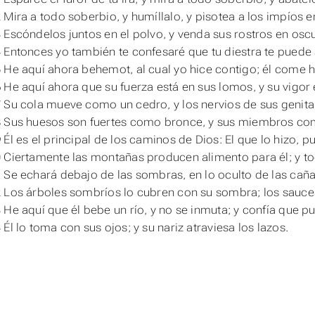
 Mira a todo soberbio, y humíllalo, y pisotea a los impíos en
 Escóndelos juntos en el polvo,
y
venda sus rostros en oscu
 Entonces yo también te confesaré que tu diestra te puede 
 He aquí ahora behemot, al cual yo hice contigo; él come 
 He aquí ahora que su fuerza está en sus lomos, y su vigor 
 Su cola mueve como un cedro, y los nervios de sus genital
 Sus huesos son fuertes como bronce, y sus miembros com
 Él es el principal de los caminos de Dios: El que lo hizo, 
 Ciertamente las montañas producen alimento para él; y tod
 Se echará debajo de las sombras, en lo oculto de las caña
 Los árboles sombríos lo cubren con su sombra; los sauces
 He aquí que él bebe un río, y no se inmuta; y confía que 
 Él lo toma con sus ojos; y
su
nariz atraviesa los lazos.