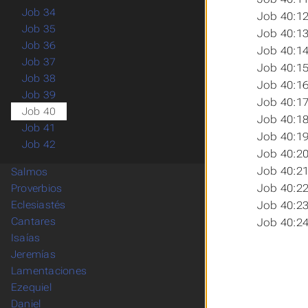
Job 34
Job 40:12
Job 35
Job 40:13
Job 36
Job 40:14
Job 37
Job 40:15
Job 38
Job 40:16
Job 39
Job 40:17
Job 40
Job 40:18
Job 41
Job 40:19
Job 42
Job 40:20
Job 40:21
Salmos
Job 40:22
Proverbios
Job 40:23
Eclesiastés
Cantares
Job 40:24
Isaías
Jeremías
Lamentaciones
Ezequiel
Daniel