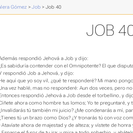
Valera Gómez
>
Job
>
Job 40
JOB 4
Además respondió Jehová a Job y dijo:
¿Es sabiduría contender con el Omnipotente? El que disput
Y respondió Job a Jehová, y dijo:
He aquí que yo soy vil, ¿qué te responderé? Mi mano pong
Una vez hablé, mas no responderé: Aun dos veces, pero no
Entonces respondió Jehová a Job desde el torbellino, y dij
Cíñete ahora como hombre tus lomos; Yo te preguntaré, y t
¿Invalidarás tú también mi juicio? ¿Me condenarás a mí, para
¿Tienes tú un brazo como Dios? ¿Y tronarás tú con voz com
 Atavíate ahora de majestad y de alteza; y vístete de honra
Esparce el furor de tu ira; y mira a todo soberbio, y abátel