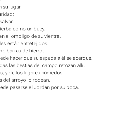
 su lugar.
ridad;
salvar.
hierba como un buey.
en el ombligo de su vientre.
es están entretejidos.
o barras de hierro.
puede hacer que su espada a él se acerque.
as las bestias del campo retozan allí.
s, y de los lugares húmedos.
 del arroyo lo rodean.
puede pasarse el Jordán por su boca.