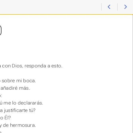
0
a con Dios, responda a esto.
o sobre mi boca.
 añadiré más.
o:
ú me lo declararás.
 justificarte tú?
o Él?
 y de hermosura.
o.