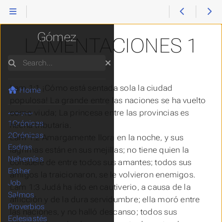
Levítico
Reina Valera
Números
Deuteronomio
Gómez
LAMENTACIONES 1
Josué
Jueces
Search
Ruth
1Samuel
Lam 1:1 ¡Cómo está sentada sola la ciudad
2Samuel
Home
1Reyes
populosa! La grande entre las naciones se ha vuelto
2Reyes
como viuda; La princesa entre las provincias es
1Crónicas
hecha tributaria.
2Crónicas
Lam 1:2 Amargamente llora en la noche, y sus
Esdras
lágrimas
están
en sus mejillas; no tiene quien
la
Nehemías
consuele de entre todos sus amantes; todos sus
Esther
amigos la traicionaron, se le volvieron enemigos.
Job
Lam 1:3 Judá ha ido en cautiverio, a causa de la
Salmos
aflicción y de la dura servidumbre; ella moró entre
Proverbios
las naciones, y no halló descanso; todos sus
Eclesiastés