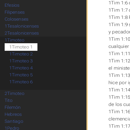
1Tim 1:6 
Efesios
1Tim 1:7 
Filipenses
1Tim 1:8 
Colosenses
1Tim 1:9 
1Tesalonicenses
y pecador
2Tesalonicenses
1Tim 1:10
1Timoteo
cualquier
1Timoteo 1
1Tim 1:11
1Timoteo 2
1Tim 1:12
1Timoteo 3
el ministe
1Timoteo 4
1Timoteo 5
1Tim 1:13
1Timoteo 6
hice por 
1Tim 1:14
2Timoteo
1Tim 1:15
Tito
de los cu
Filemón
1Tim 1:16
Hebreos
clemencia
Santiago
1Tim 1:17 
1Pedro