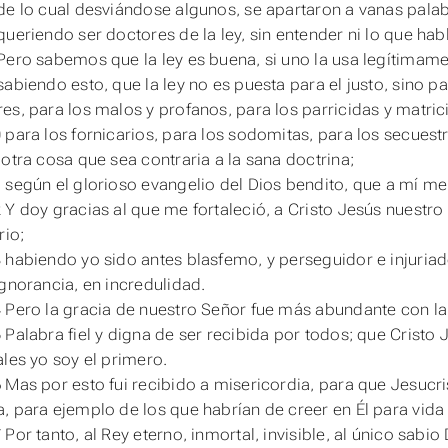
de lo cual desviándose algunos, se apartaron a vanas palab
queriendo ser doctores de la ley, sin entender ni lo que habl
Pero sabemos que la ley
es
buena, si uno la usa legítimame
sabiendo esto, que la ley no es puesta para el justo, sino p
es, para los malos y profanos, para los parricidas y matric
 para los fornicarios, para los sodomitas, para los secuest
 otra cosa que sea contraria a la sana doctrina;
 según el glorioso evangelio del Dios bendito, que a mí 
 Y doy gracias al que me fortaleció, a Cristo Jesús nuestr
rio;
 habiendo yo sido antes blasfemo, y perseguidor e injuriad
ignorancia, en incredulidad.
 Pero la gracia de nuestro Señor fue más abundante con la 
 Palabra fiel y digna de ser recibida por todos; que Cristo
ales yo soy el primero.
 Mas por esto fui recibido a misericordia, para que Jesucr
, para ejemplo de los que habrían de creer en Él para vida 
Por tanto, al Rey eterno, inmortal, invisible, al único sabio