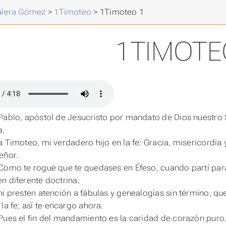
Valera Gómez
>
1Timoteo
>
1Timoteo 1
1TIMOTE
Pablo, apóstol de Jesucristo por mandato de Dios nuestro S
a,
 a Timoteo,
mi
verdadero hijo en la fe: Gracia, misericordia
eñor.
Como te rogué que te quedases en Éfeso, cuando partí pa
n diferente doctrina,
ni presten atención a fábulas y genealogías sin término, qu
la fe;
así
te
encargo
ahora
.
Pues el fin del mandamiento es la caridad de corazón puro