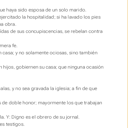
 que haya sido esposa de un solo marido.
jercitado la hospitalidad; si ha lavado los pies
na obra.
aídas
de
sus
concupiscencias, se rebelan contra
mera fe.
 casa; y no solamente ociosas, sino también
n hijos, gobiernen su casa; que ninguna ocasión
las, y no sea gravada la iglesia; a fin de que
s de doble honor; mayormente los que trabajan
la. Y: Digno
es
el obrero de su jornal.
es testigos.