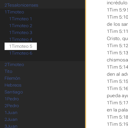
incrédulo
2Tesalonicenses
1Tim 5:9 
1Timoteo
1Tim 5:10
1Timoteo 1
de los sa
1Timoteo 2
1Tim 5:11
1Timoteo 3
Cristo, q
1Timoteo 4
1Tim 5:12
1Timoteo 5
1Tim 5:1
1Timoteo 6
chismosas
2Timoteo
1Tim 5:14
Tito
den al ad
Filemón
1Tim 5:15
Hebreos
1Tim 5:16
Santiago
pueda ayu
1Pedro
1Tim 5:17
2Pedro
en la pala
1Juan
1Tim 5:18
2Juan
1Tim 5:19
3Juan