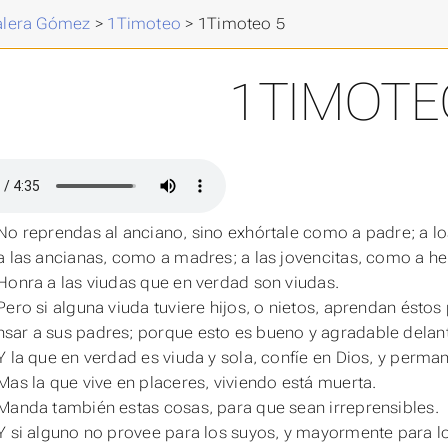
Valera Gómez
>
1Timoteo
>
1Timoteo 5
1TIMOTE
No reprendas al anciano, sino exhórtale como a padre; a 
a las ancianas, como a madres; a las jovencitas, como a h
Honra a las viudas que en verdad son viudas.
Pero si alguna viuda tuviere hijos, o nietos, aprendan éstos
ar a sus padres; porque esto es bueno y agradable delant
Y la que en verdad es viuda y sola, confíe en Dios, y perma
Mas la que vive en placeres, viviendo está muerta.
Manda también estas cosas, para que sean irreprensibles.
Y si alguno no provee para los suyos, y mayormente para lo