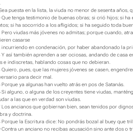
.
Sea puesta en la lista, la viuda no menor de sesenta años,
 Que tenga testimonio de buenas obras; si crió hijos; si ha e
ntos; si ha socorrido a los afligidos; si ha seguido toda bue
 Pero viudas más jóvenes no admitas; porque cuando,
atr
uieren casarse
 incurriendo en condenación, por haber abandonado la pri
3 Y así también aprenden
a
ser
ociosas, andando de casa en
 e indiscretas, hablando cosas que no debieran.
 Quiero, pues, que las mujeres jóvenes se casen, engendre
versario para decir mal.
 Porque ya algunas han vuelto atrás en pos de Satanás.
 Si alguno, o alguna de los creyentes tiene viudas, manténga
dar a las que en verdad son viudas.
 Los ancianos que gobiernan bien, sean tenidos por digno
bra y doctrina.
 Porque la Escritura dice: No pondrás bozal al buey que tril
 Contra un anciano no recibas acusación sino ante dos o tr