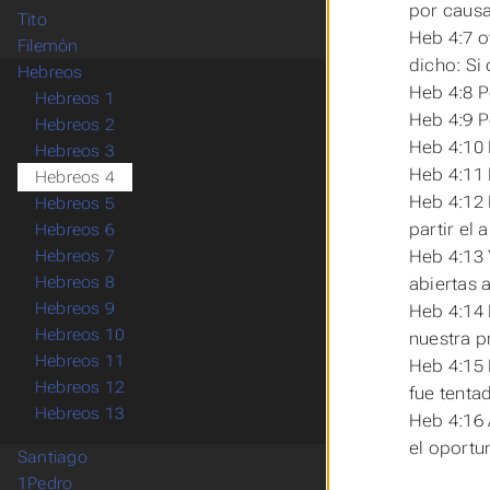
por causa
Tito
Heb 4:7 o
Filemón
dicho: Si
Hebreos
Heb 4:8 P
Hebreos 1
Heb 4:9 P
Hebreos 2
Heb 4:10 
Hebreos 3
Heb 4:11 
Hebreos 4
Heb 4:12 
Hebreos 5
partir el 
Hebreos 6
Heb 4:13 
Hebreos 7
Hebreos 8
abiertas 
Hebreos 9
Heb 4:14 
Hebreos 10
nuestra
pr
Hebreos 11
Heb 4:15
Hebreos 12
fue tent
Hebreos 13
Heb 4:16 
el oportu
Santiago
1Pedro