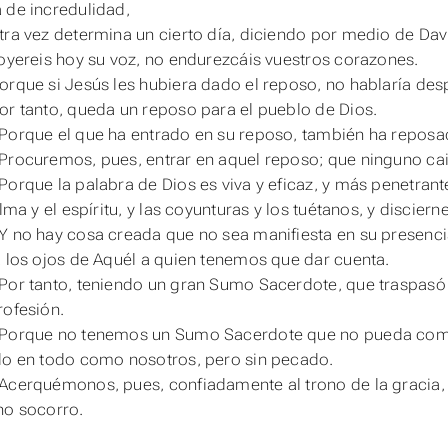
 de incredulidad,
tra vez determina un cierto día, diciendo por medio de Da
 oyereis hoy su voz, no endurezcáis vuestros corazones.
orque si Jesús les hubiera dado el reposo, no hablaría des
or tanto, queda un reposo para el pueblo de Dios.
Porque el que ha entrado en su reposo, también ha reposa
Procuremos, pues, entrar en aquel reposo; que ninguno ca
Porque la palabra de Dios
es
viva y eficaz, y más penetrant
alma y el espíritu, y las coyunturas y los tuétanos, y discie
Y no hay cosa creada que no sea manifiesta en su presenci
a los ojos de Aquél a quien tenemos que dar cuenta.
Por tanto, teniendo un gran Sumo Sacerdote, que traspasó l
ofesión.
 Porque no tenemos un Sumo Sacerdote que no pueda comp
ado en todo como
nosotros
,
pero
sin pecado.
Acerquémonos, pues, confiadamente al trono de la gracia, p
no socorro.