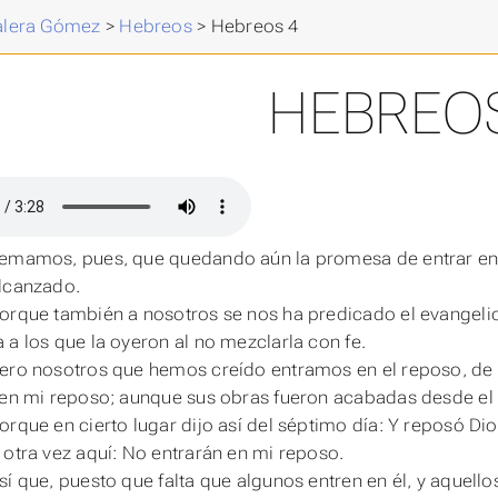
Valera Gómez
>
Hebreos
>
Hebreos 4
HEBREOS
emamos, pues, que quedando aún la promesa de entrar en 
lcanzado.
orque también a nosotros se nos ha predicado el evangelio
 a los que la oyeron al no mezclarla con fe.
ero nosotros que hemos creído entramos en el reposo, de la 
 en mi reposo; aunque sus obras fueron acabadas desde el
orque en cierto lugar dijo así del séptimo
día
: Y reposó Dio
 otra vez aquí: No entrarán en mi reposo.
sí que, puesto que falta que algunos entren en él, y aquell