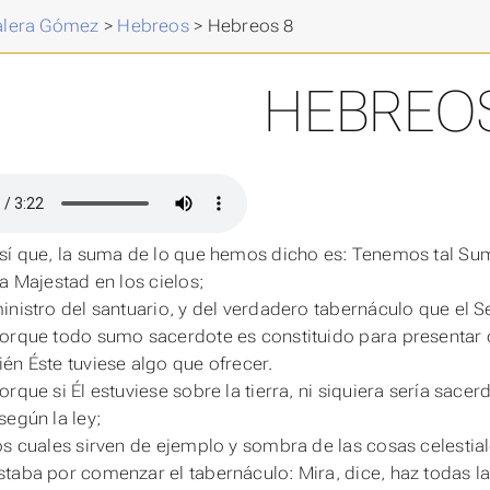
Valera Gómez
>
Hebreos
>
Hebreos 8
HEBREOS
sí que, la suma de lo que hemos dicho
es
: Tenemos tal Sum
la Majestad en los cielos;
inistro del santuario, y del verdadero tabernáculo que el S
orque todo sumo sacerdote es constituido para presentar of
én Éste tuviese algo que ofrecer.
orque si Él estuviese sobre la tierra, ni siquiera sería sa
según la ley;
os cuales sirven de ejemplo y sombra de las cosas celestia
taba por comenzar el tabernáculo: Mira, dice, haz todas l