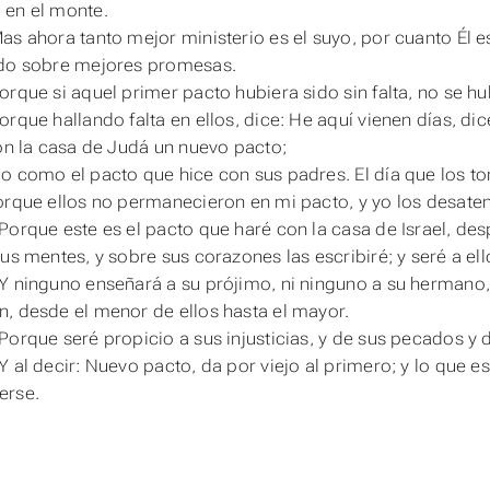
 en el monte.
as ahora tanto mejor ministerio es el suyo, por cuanto Él 
ido sobre mejores promesas.
orque si aquel primer
pacto
hubiera sido sin falta, no se h
orque hallando falta en ellos, dice: He aquí vienen días, di
con la casa de Judá un nuevo pacto;
o como el pacto que hice con sus padres. El día que los to
orque ellos no permanecieron en mi pacto, y yo los desatend
Porque este es el pacto que haré con la casa de Israel, des
sus mentes, y sobre sus corazones las escribiré; y seré a el
Y ninguno enseñará a su prójimo, ni ninguno a su hermano
, desde el menor de ellos hasta el mayor.
Porque seré propicio a sus injusticias, y de sus pecados y
Y al decir: Nuevo
pacto
, da por viejo al primero; y lo que e
erse.