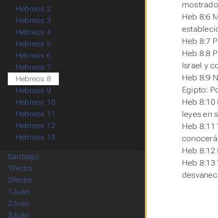
mostrado
Hebreos 2
Heb 8:6 M
Hebreos 3
establec
Hebreos 4
Heb 8:7 P
Hebreos 5
Heb 8:8 P
Hebreos 6
Israel y 
Hebreos 7
Heb 8:9 N
Hebreos 8
Egipto: P
Hebreos 9
Heb 8:10 
Hebreos 10
leyes en 
Hebreos 11
Hebreos 12
Heb 8:11 
Hebreos 13
conocerán
Heb 8:12 
Santiago
Heb 8:13 
1Pedro
desvanec
2Pedro
1Juan
2Juan
3Juan