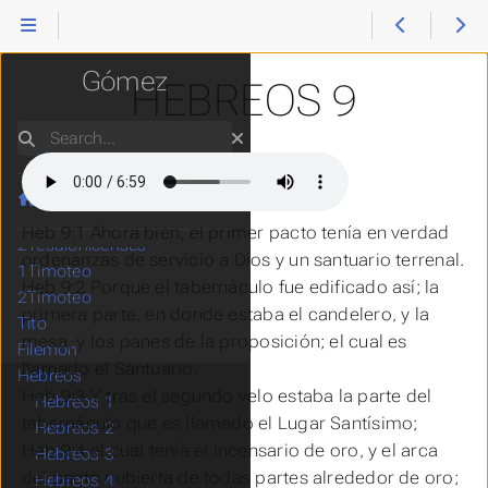
Hechos
Reina Valera
Romanos
1Corintios
Gómez
HEBREOS 9
2Corintios
Galatas
Search
Efesios
Filipenses
Colosenses
Home
1Tesalonicenses
Heb 9:1 Ahora bien, el primer
pacto
tenía en verdad
2Tesalonicenses
ordenanzas de servicio a Dios y un santuario terrenal.
1Timoteo
Heb 9:2 Porque el tabernáculo fue edificado
así
; la
2Timoteo
primera
parte
, en donde estaba el candelero, y la
Tito
mesa, y los panes de la proposición; el cual es
Filemón
llamado el Santuario.
Hebreos
Heb 9:3 Y tras el segundo velo estaba
la
parte
del
Hebreos 1
tabernáculo que es llamado el Lugar Santísimo;
Hebreos 2
Heb 9:4 el cual tenía el incensario de oro, y el arca
Hebreos 3
del pacto cubierta de todas partes alrededor de oro;
Hebreos 4