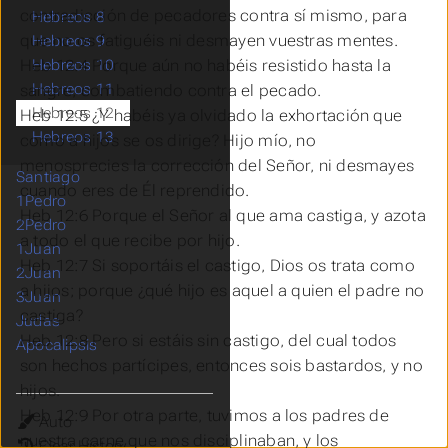
contradicción de pecadores contra sí mismo, para
Hebreos 8
que no os fatiguéis ni desmayen vuestras mentes.
Hebreos 9
Heb 12:4 Porque aún no habéis resistido hasta la
Hebreos 10
Hebreos 11
sangre, combatiendo contra el pecado.
Hebreos 12
Heb 12:5 ¿Y habéis ya olvidado la exhortación que
Hebreos 13
como a hijos se os dirige? Hijo mío, no
menosprecies la corrección del Señor, ni desmayes
Santiago
cuando eres de Él reprendido.
1Pedro
Heb 12:6 Porque el Señor al que ama castiga, y azota
2Pedro
a todo el que recibe por hijo.
1Juan
Heb 12:7 Si soportáis el castigo, Dios os trata como
2Juan
a hijos; porque ¿qué hijo es aquel a quien el padre no
3Juan
castiga?
Judas
Heb 12:8 Pero si estáis sin castigo, del cual todos
Apocalipsis
son hechos partícipes, entonces sois bastardos, y no
hijos.
Heb 12:9 Por otra parte, tuvimos a los padres de
Theme
nuestra carne que nos disciplinaban, y los
Clear History