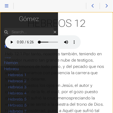
2Corintios
Reina Valera
Galatas
Efesios
Gómez
HEBREOS 12
Filipenses
Colosenses
Search
1Tesalonicenses
2Tesalonicenses
1Timoteo
Home
2Timoteo
Heb 12:1 Por tanto, nosotros también, teniendo en
Tito
derredor nuestro tan grande nube de testigos,
Filemón
despojémonos de todo peso, y del pecado que nos
Hebreos
asedia, y corramos con paciencia la carrera que
Hebreos 1
tenemos por delante,
Hebreos 2
Heb 12:2 puestos los ojos en Jesús, el autor y
Hebreos 3
consumador de la fe, el cual, por el gozo puesto
Hebreos 4
delante de Él sufrió la cruz, menospreciando la
Hebreos 5
vergüenza, y se sentó a la diestra del trono de Dios.
Hebreos 6
Heb 12:3 Considerad, pues, a Aquél que sufrió tal
Hebreos 7