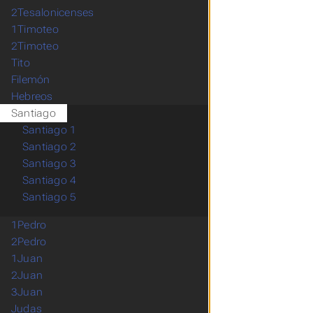
2Tesalonicenses
1Timoteo
2Timoteo
Tito
Filemón
Hebreos
Santiago
Santiago 1
Santiago 2
Santiago 3
Santiago 4
Santiago 5
1Pedro
2Pedro
1Juan
2Juan
3Juan
Judas