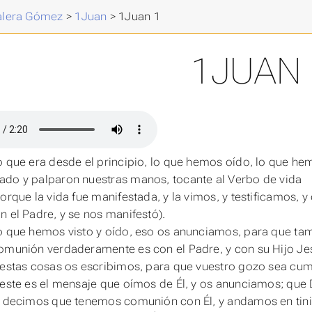
Valera Gómez
>
1Juan
>
1Juan 1
1JUAN 
o que era desde el principio, lo que hemos oído, lo que he
do y palparon nuestras manos, tocante al Verbo de vida
porque la vida fue manifestada, y la vimos, y testificamos, 
n el Padre, y se nos manifestó).
o que hemos visto y oído, eso os anunciamos, para que ta
comunión verdaderamente
es
con el Padre, y con su Hijo Je
 estas cosas os escribimos, para que vuestro gozo sea cum
 este es el mensaje que oímos de Él, y os anunciamos; que Di
i decimos que tenemos comunión con Él, y andamos en tini