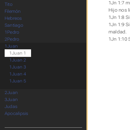
1Jn 1:7 m
Tito
Hijo nos 
Filemón
1Jn 1:8 S
Hebreos
1Jn 1:9 S
Santiago
maldad.
1Pedro
1Jn 1:10 
2Pedro
1Juan
1Juan 1
1Juan 2
1Juan 3
1Juan 4
1Juan 5
2Juan
3Juan
Judas
Apocalipsis