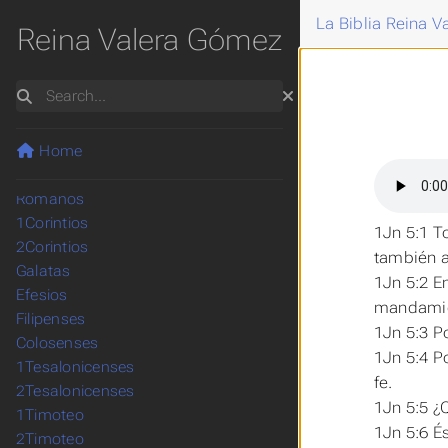
Hageo
La Biblia Reina 
Zacarías
Reina Valera Gómez
Malaquías
Mateo
Search
Marcos
Lucas
Juan
Home
Hechos
Romanos
1Corintios
1Jn 5:1 T
2Corintios
también a
Galatas
1Jn 5:2 
Efesios
mandamie
Filipenses
1Jn 5:3 P
Colosenses
1Jn 5:4 P
1Tesalonicenses
fe.
2Tesalonicenses
1Jn 5:5 ¿
1Timoteo
1Jn 5:6 É
2Timoteo