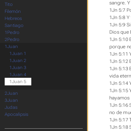
sangre. Y 
Tito
1Jn 5:7 Po
Filemón
1Jn 5:8 Y 
Hebreos
1Jn 5:9 S
Santiago
Dios que 
1Pedro
1Jn 5:10 
2Pedro
porque no
1Juan
1Juan 1
1Jn 5:11 
1Juan 2
1Jn 5:12 E
1Juan 3
1Jn 5:13 
1Juan 4
vida eter
1Juan 5
1Jn 5:14 
1Jn 5:15 
2Juan
hayamos 
3Juan
1Jn 5:16 
Judas
no de mue
Apocalipsis
1Jn 5:17
1Jn 5:18 