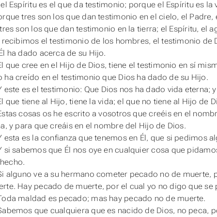
el Espíritu es el que da testimonio; porque el Espíritu es la
rque tres son los que dan testimonio en el cielo, el Padre, e
tres son los que dan testimonio en la tierra; el Espíritu, el
i recibimos el testimonio de los hombres, el testimonio de 
Él ha dado acerca de su Hijo.
El que cree en el Hijo de Dios, tiene el testimonio en sí mis
 ha creído en el testimonio que Dios ha dado de su Hijo.
Y este es el testimonio: Que Dios nos ha dado vida eterna; y 
l que tiene al Hijo, tiene la vida; el que no tiene al Hijo de D
Estas cosas os he escrito a vosotros que creéis en el nombr
na, y para que creáis en el nombre del Hijo de Dios.
Y esta es la confianza que tenemos en Él, que si pedimos a
Y si sabemos que Él nos oye en cualquier cosa que pidamo
hecho.
Si alguno ve a su hermano cometer pecado no de muerte, p
rte. Hay pecado de muerte, por el cual yo no digo que se 
 Toda maldad es pecado; mas hay pecado no de muerte.
Sabemos que cualquiera que es nacido de Dios, no peca, p