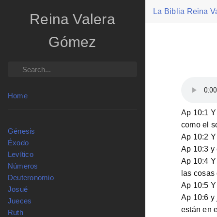
La Biblia Reina 
Reina Valera
Gómez
Search
Home
Ap 10:1 Y 
como el s
Génesis
Ap 10:2 Y 
Éxodo
Ap 10:3 y
Levítico
Ap 10:4 Y 
Números
las cosas 
Deuteronomio
Ap 10:5 Y 
Josué
Ap 10:6 y 
Jueces
están en e
Ruth