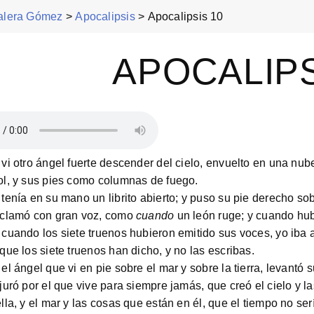
Valera Gómez
>
Apocalipsis
>
Apocalipsis 10
APOCALIPS
vi otro ángel fuerte descender del cielo, envuelto en una nube,
ol, y sus pies como columnas de fuego.
tenía en su mano un librito abierto; y puso su pie derecho sobre
 clamó con gran voz, como
cuando
un león ruge; y cuando hub
cuando los siete truenos hubieron emitido sus voces, yo iba a 
que los siete truenos han dicho, y no las escribas.
el ángel que vi en pie sobre el mar y sobre la tierra, levantó 
juró por el que vive para siempre jamás, que creó el cielo y la
lla, y el mar y las cosas que están en él, que el tiempo no se