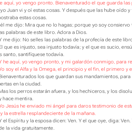
e aquí, yo vengo pronto. Bienaventurado el que guarda las p
 yo Juan vi y oí estas cosas. Y después que
las
hube oído y 
ostraba estas cosas.
 él me dijo: Mira que no
lo
hagas
; porque yo soy consiervo 
as palabras de este libro. Adora a Dios.
Y me dijo: No selles las palabras de la profecía de este lib
l que es injusto, sea injusto todavía; y el que es sucio, ensú
s santo, santifíquese todavía.
Y he aquí, yo vengo pronto, y mi galardón conmigo, para 
Yo soy el Alfa y la Omega, el principio y el fin, el primero y 
Bienaventurados los que guardan sus mandamientos, para te
uertas en la ciudad.
as los perros estarán afuera, y los hechiceros, y los disolu
 hace mentira.
Yo Jesús he enviado mi ángel para daros testimonio de estas 
 y la estrella resplandeciente de la mañana.
 el Espíritu y la esposa dicen: Ven. Y el que oye, diga: Ven.
de la vida gratuitamente.