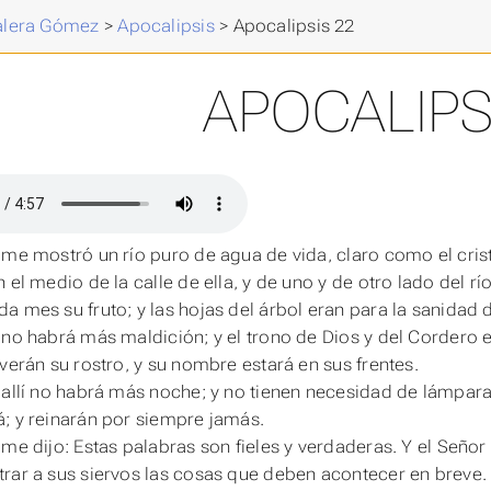
Valera Gómez
>
Apocalipsis
>
Apocalipsis 22
APOCALIPS
 me mostró un río puro de agua de vida, claro como el crist
 el medio de la calle de ella, y de uno y de otro lado del río
a mes su fruto; y las hojas del árbol
eran
para la sanidad d
 no habrá más maldición; y el trono de Dios y del Cordero est
 verán su rostro, y su nombre estará en sus frentes.
 allí no habrá más noche; y no tienen necesidad de lámpara,
; y reinarán por siempre jamás.
 me dijo: Estas palabras son fieles y verdaderas. Y el Señor
rar a sus siervos las cosas que deben acontecer en breve.