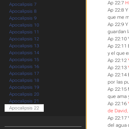
Ap 22:7
H
Apocalipsis 7
Ap 22:8 Y
Apocalipsis 8
que me m
Apocalipsis 9
Ap 22:9 Y
Apocalipsis 10
guardan l
Apocalipsis 11
Ap 22:10 
Apocalipsis 12
Ap 22:11 E
Apocalipsis 13
Apocalipsis 14
y el que e
Apocalipsis 15
Ap 22:12
Apocalipsis 16
Ap 22:13
Apocalipsis 17
Ap 22:14 
Apocalipsis 18
por las p
Apocalipsis 19
Ap 22:15 M
Apocalipsis 20
que ama y
Apocalipsis 21
Ap 22:16
Apocalipsis 22
de David,
Ap 22:17 Y
del agua 