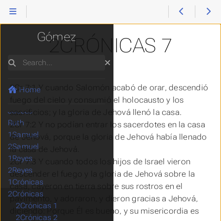
Reina Valera
Gómez
2CRÓNICAS 7
Génesis
Éxodo
Search
Levítico
Números
2Cr 7:1 Y cuando Salomón acabó de orar, descendió
Deuteronomio
Home
Josué
fuego del cielo y consumió el holocausto y los
Jueces
sacrificios; y la gloria de Jehová llenó la casa.
Ruth
2Cr 7:2 Y no podían entrar los sacerdotes en la casa
1Samuel
de Jehová, porque la gloria de Jehová había llenado
2Samuel
la casa de Jehová.
1Reyes
2Cr 7:3 Y cuando todos los hijos de Israel vieron
2Reyes
descender el fuego y la gloria de Jehová sobre la
1Crónicas
casa, cayeron en tierra sobre sus rostros en el
2Crónicas
pavimento, y adoraron, y dieron gracias a Jehová,
2Crónicas 1
diciendo
: Porque Él
es
bueno, y su misericordia
es
2Crónicas 2