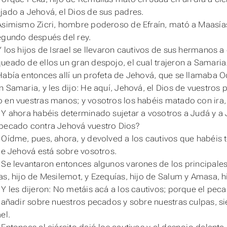
jado a Jehová, el Dios de sus padres.
Asimismo Zicri, hombre poderoso de Efraín, mató a Maasías
egundo después del rey.
Y los hijos de Israel se llevaron cautivos de sus hermanos a
ueado de ellos un gran despojo, el cual trajeron a Samaria
Había entonces allí un profeta de Jehová, que se llamaba Od
n Samaria, y les dijo: He aquí, Jehová, el Dios de vuestros 
 en vuestras manos; y vosotros los habéis matado con ira
 Y ahora habéis determinado sujetar a vosotros a Judá y a 
pecado contra Jehová vuestro Dios?
 Oídme, pues, ahora, y devolved a los cautivos que habéis
 de Jehová
está
sobre vosotros.
 Se levantaron entonces algunos varones de los principales d
as, hijo de Mesilemot, y Ezequías, hijo de Salum y Amasa, hi
 Y les dijeron: No metáis acá a los cautivos; porque el pe
e añadir sobre nuestros pecados y sobre nuestras culpas, sie
el.