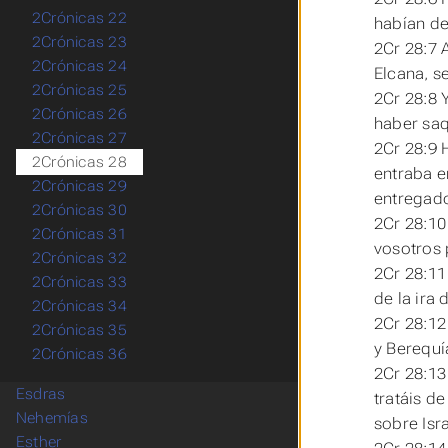
2Crónicas 22
habían de
2Crónicas 23
2Cr 28:7 
2Crónicas 24
Elcana, s
2Crónicas 25
2Cr 28:8 
2Crónicas 26
haber saq
2Crónicas 27
2Cr 28:9 
2Crónicas 28
entraba e
2Crónicas 29
entregado
2Crónicas 30
2Cr 28:10
2Crónicas 31
vosotros 
2Crónicas 32
2Cr 28:11
2Crónicas 33
de la ira
2Crónicas 34
2Cr 28:12
2Crónicas 35
y Berequí
2Crónicas 36
2Cr 28:13
Esdras
tratáis d
Nehemías
sobre Isra
Esther