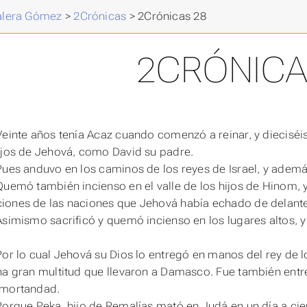
Valera Gómez
>
2Crónicas
>
2Crónicas 28
2CRÓNICA
Veinte años
tenía
Acaz cuando comenzó a reinar, y dieciséis
ojos de Jehová, como David su padre.
Pues anduvo en los caminos de los reyes de Israel, y ademá
Quemó también incienso en el valle de los hijos de Hinom, 
ones de las naciones que Jehová había echado de delante d
Asimismo sacrificó y quemó incienso en los lugares altos, y
.
Por lo cual Jehová su Dios lo entregó en manos del rey de los
na gran multitud que llevaron a Damasco. Fue también entre
 mortandad.
Porque Peka, hijo de Remalías mató en Judá en un día a cie