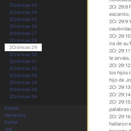
2Crónicas 23
2Cr 29:8 
2Crónicas 24
escarnio,
2Crónicas 25
2Cr 29:9 
2Crónicas 26
cautivida
2Crónicas 27
2Cr 29:10
2Crónicas 28
ira de su 
2Crónicas 29
2Cr 29:11
2Crónicas 30
le sirváis
2Crónicas 31
2Cr 29:12 
2Crónicas 32
los hijos 
2Crónicas 33
hijo de J
2Crónicas 34
2Cr 29:13 
2Crónicas 35
2Cr 29:14
2Crónicas 36
2Cr 29:15
Esdras
palabras 
Nehemías
2Cr 29:16
Esther
hallaron e
Job