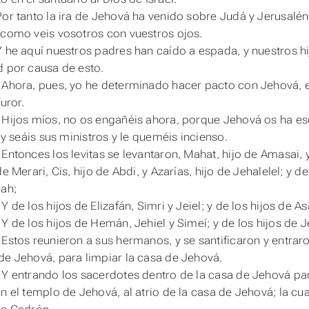
Por tanto la ira de Jehová ha venido sobre Judá y Jerusalén,
 como veis vosotros con vuestros ojos.
Y he aquí nuestros padres han caído a espada, y nuestros hi
d por causa de esto.
 Ahora,
pues
, yo he determinado hacer pacto con Jehová, el
furor.
 Hijos míos, no os engañéis ahora, porque Jehová os ha esc
, y seáis sus ministros y le queméis incienso.
Entonces los levitas se levantaron, Mahat, hijo de Amasai, y 
de Merari, Cis, hijo de Abdi, y Azarías, hijo de Jehalelel; y 
oah;
Y de los hijos de Elizafán, Simri y Jeiel; y de los hijos de A
 Y de los hijos de Hemán, Jehiel y Simeí; y de los hijos de 
 Estos reunieron a sus hermanos, y se santificaron y entra
de Jehová, para limpiar la casa de Jehová.
 Y entrando los sacerdotes dentro de la casa de Jehová par
n el templo de Jehová, al atrio de la casa de Jehová; la cua