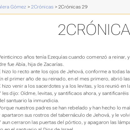
Valera Gómez
>
2Crónicas
>
2Crónicas 29
2CRÓNICA
Veinticinco años
tenía
Ezequías
cuando
comenzó a reinar, y
dre
fue
Abía, hija de Zacarías.
E hizo lo recto ante los ojos de Jehová, conforme a todas 
En el primer año de su reinado, en el mes primero, abrió las
 hizo venir a los sacerdotes y a los levitas, y los reunió en l
 les dijo: Oídme, levitas, y santificaos ahora, y santificaré
del santuario la inmundicia.
Porque nuestros padres se han rebelado y han hecho lo malo
y apartaron sus rostros del tabernáculo de Jehová, y le volv
Y aun cerraron las puertas del pórtico, y apagaron las lámp
 en el santuario al Dios de Israel.